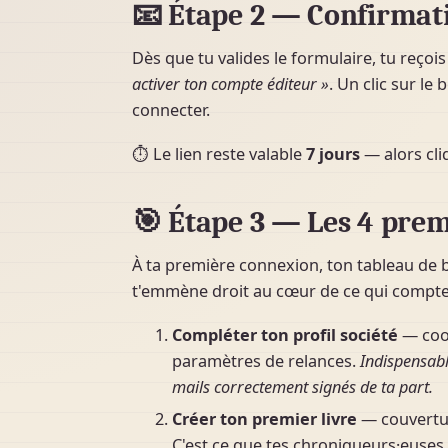
📧 Étape 2 — Confirmat
Dès que tu valides le formulaire, tu reçoi
activer ton compte éditeur »
. Un clic sur le
connecter.
⏱ Le lien reste valable
7 jours
— alors cli
🎯 Étape 3 — Les 4 prem
À ta première connexion, ton tableau de b
t'emmène droit au cœur de ce qui compte
Compléter ton profil société
— coor
paramètres de relances.
Indispensabl
mails correctement signés de ta part.
Créer ton premier livre
— couvertur
C'est ce que tes chroniqueurs·euses