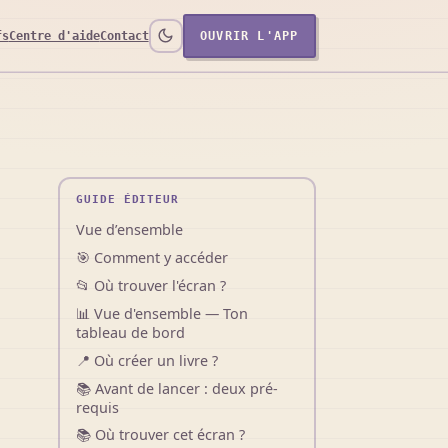
fs
Centre d'aide
Contact
OUVRIR L'APP
GUIDE ÉDITEUR
Vue d’ensemble
🎯 Comment y accéder
📂 Où trouver l'écran ?
📊 Vue d'ensemble — Ton
tableau de bord
📍 Où créer un livre ?
📚 Avant de lancer : deux pré-
requis
📚 Où trouver cet écran ?