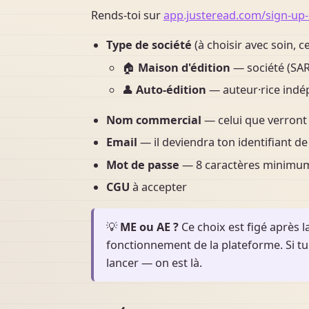
Rends-toi sur
app.justeread.com/sign-up-
Type de société
(à choisir avec soin, ce
🏠
Maison d'édition
— société (SAR
👤
Auto-édition
— auteur·rice indép
Nom commercial
— celui que verront
Email
— il deviendra ton identifiant de
Mot de passe
— 8 caractères minimum,
CGU
à accepter
💡
ME ou AE ?
Ce choix est figé après l
fonctionnement de la plateforme. Si tu 
lancer — on est là.