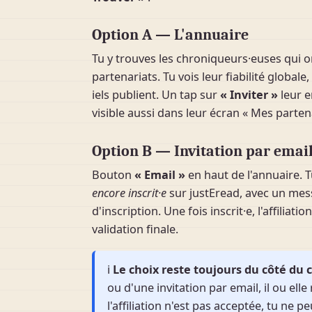
Option A — L'annuaire
Tu y trouves les chroniqueurs·euses qui on
partenariats. Tu vois leur fiabilité global
iels publient. Un tap sur
« Inviter »
leur e
visible aussi dans leur écran « Mes partena
Option B — Invitation par emai
Bouton
« Email »
en haut de l'annuaire. T
encore inscrit·e
sur justEread, avec un messa
d'inscription. Une fois inscrit·e, l'affili
validation finale.
ℹ️
Le choix reste toujours du côté du
ou d'une invitation par email, il ou elle
l'affiliation n'est pas acceptée, tu ne p