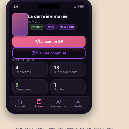
9:41
La dernière marée
A. Merle
Visible
EPUB
New Adult
Lancer un SP
Plan de comm IA
STATISTIQUES
4
18
SP envoyés
Téléchargements
3
1
Chroniques
Non lus
Accueil
Livres
Partenaires
Profil