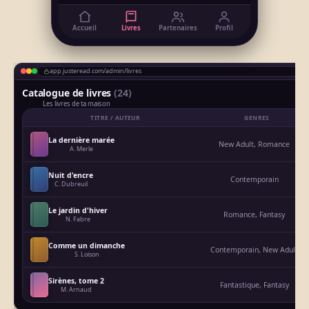
Accueil
Livres
Partenaires
Profil
app.justeread.com/admin/livres
Catalogue de livres
(24)
Les livres de ta maison
TITRE / AUTEUR
GENRES
La dernière marée
New Adult, Romance
A. Merle
Nuit d'encre
Contemporain
C. Dubreuil
Le jardin d'hiver
Romance, Fantasy
N. Fabre
Comme un dimanche
Contemporain, New Adult
S. Loison
Sirènes, tome 2
Fantastique, Fantasy
M. Arnaud