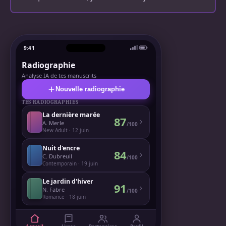
9:41
Radiographie
Analyse IA de tes manuscrits
Nouvelle radiographie
TES RADIOGRAPHIES
La dernière marée
87
A. Merle
/100
New Adult · 12 juin
Nuit d'encre
84
C. Dubreuil
/100
Contemporain · 19 juin
Le jardin d'hiver
91
N. Fabre
/100
Romance · 18 juin