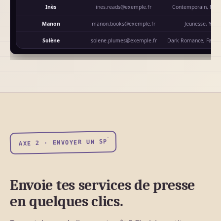
Inès
ines.reads@exemple.fr
Contemporain, M/M
Manon
manon.books@exemple.fr
Jeunesse, Youn
Solène
solene.plumes@exemple.fr
AXE 2 · ENVOYER UN SP
Envoie tes services de presse
en quelques clics.