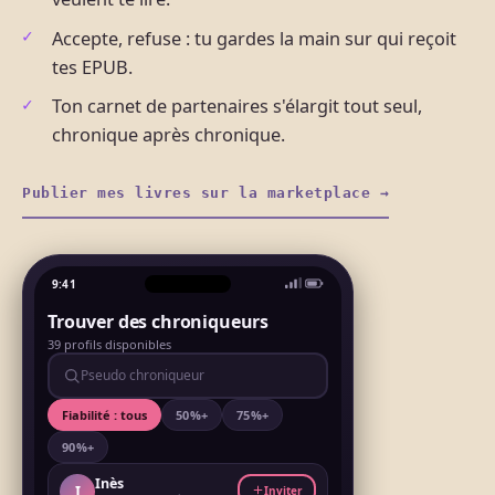
Accepte, refuse : tu gardes la main sur qui reçoit
tes EPUB.
Ton carnet de partenaires s'élargit tout seul,
chronique après chronique.
Publier mes livres sur la marketplace →
9:41
Trouver des chroniqueurs
39 profils disponibles
Pseudo chroniqueur
Fiabilité : tous
50 %+
75 %+
90 %+
Inès
I
Inviter