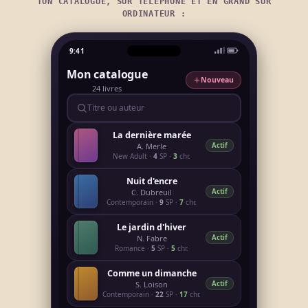
TON CATALOGUE, SUR TÉLÉPHONE ET EN GRAND SUR
ORDINATEUR :
9:41
Mon catalogue
Nouveau
24 livres
Titre ou auteur
La dernière marée
Actif
A. Merle
New Adult ·
4
SP ·
3
chr.
Nuit d'encre
Actif
C. Dubreuil
Contemporain ·
9
SP ·
7
chr.
Le jardin d'hiver
Actif
N. Fabre
Romance ·
5
SP ·
5
chr.
Comme un dimanche
Actif
S. Loison
Contemporain ·
22
SP ·
17
chr.