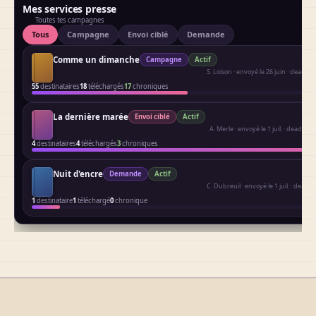
Mes services presse
Toutes tes campagnes
Tous
Campagne
Envoi ciblé
Demande
Comme un dimanche
Campagne
Actif
S. Loison · envoyé le 26 juin · deadline 
55
destinataires
18
téléchargés
17
chroniques
La dernière marée
Envoi ciblé
Actif
A. Merle · envoyé le 1 juil. · deadline 3
4
destinataires
4
téléchargés
3
chroniques
Nuit d'encre
Demande
Actif
C. Dubreuil · envoyé le 1 juil. · deadline
1
destinataire
1
téléchargé
0
chronique