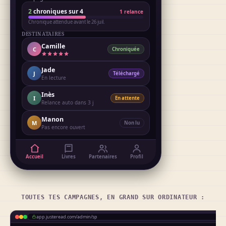
2
chroniques sur 4
1 relance
Chronique attendue avant le 26 juil.
DESTINATAIRES
Camille
C
Chroniquée
Jade
J
Téléchargé
En lecture
Inès
I
En attente
Relance auto dans 3 j
Manon
M
Non lu
Pas encore ouvert
Accueil
Livres
Partenaires
Profil
TOUTES TES CAMPAGNES, EN GRAND SUR ORDINATEUR :
app.justeread.com/admin/sp