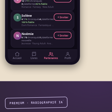
12
SP
11
chroniqués
3
plateformes
92 % fiable
Romance · Fantasy · New Adult
Solène
S
Inviter
4
SP
4
chroniqués
4
plateformes
100 % fiable
Dark Romance · Fantastique · Suspense
Noémie
N
Inviter
0
SP
0
chroniqués
1
plateforme
nouvelle
Jeunesse · Young Adult · Aventure
Accueil
Livres
Partenaires
Profil
PREMIUM · RADIOGRAPHIE IA