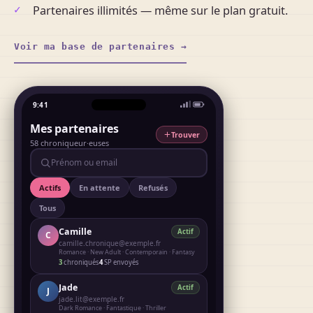
Partenaires illimités — même sur le plan gratuit.
Voir ma base de partenaires →
9:41
Mes partenaires
Trouver
58 chroniqueur·euses
Prénom ou email
Actifs
En attente
Refusés
Tous
Camille
Actif
C
camille.chronique@exemple.fr
Romance · New Adult · Contemporain · Fantasy
3
chroniqués
4
SP envoyés
Jade
Actif
J
jade.lit@exemple.fr
Dark Romance · Fantastique · Thriller