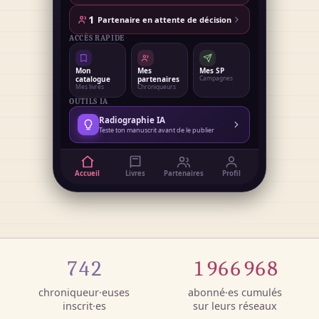
1
Partenaire en attente de décision
ACCÈS RAPIDE
Mon
Mes
Mes SP
catalogue
partenaires
Campagnes
Mes livres
Chroniqueurs
OUTILS IA
Radiographie IA
Teste ton manuscrit avant de le publier
Accueil
Livres
Partenaires
Profil
742
1 966 968
chroniqueur·euses
abonné·es cumulés
inscrit·es
sur leurs réseaux