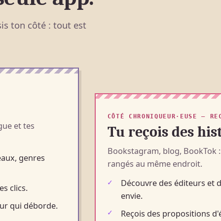
s ton côté : tout est
CÔTÉ CHRONIQUEUR·EUSE — RE
gue et tes
Tu reçois des hist
Bookstagram, blog, BookTok : 
seaux, genres
rangés au même endroit.
Découvre des éditeurs et d
s clics.
envie.
eur qui déborde.
Reçois des propositions d'é