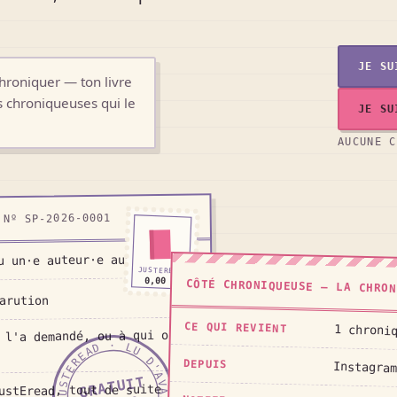
JE SU
 chroniquer — ton livre
s chroniqueuses qui le
JE SU
AUCUNE C
Nº SP-2026-0001
u un·e auteur·e auto-édité·e
JUSTEREAD
0,00 €
CÔTÉ CHRONIQUEUSE — LA CHRON
arution
CE QUI REVIENT
1 chroni
 l'a demandé, ou à qui on le
JUSTEREAD · LU D'AVANCE · JUSTEREAD · LU D'AVANCE ·
DEPUIS
Instagram
GRATUIT
ustEread, tout de suite