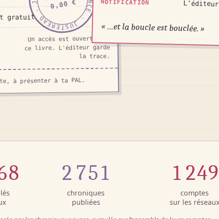
NOTIFICATION
0,00 €
L'éditeur
t gratuit
« …et la boucle est bouclée. »
Un accès est ouvert pour
ce livre. L'éditeur garde
la trace.
te, à présenter à ta PAL.
968
2 751
1 249
lés
chroniques
comptes
ux
publiées
sur les réseau