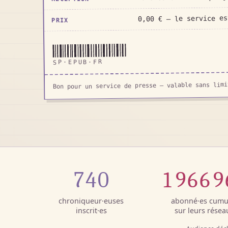
0,00 € — le service es
PRIX
SP·EPUB·FR
Bon pour un service de presse — valable sans limi
740
1 966 
chroniqueur·euses
abonné·es cumu
inscrit·es
sur leurs résea