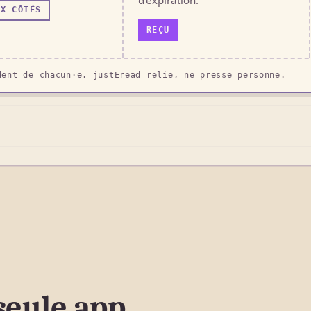
d'expiration.
UX CÔTÉS
REÇU
dent de chacun·e. justEread relie, ne presse personne.
seule app.