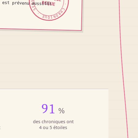
SERVICE DE PRESSE · CHRONIQUE · SERVICE DE PRESSE ·
 est prévenu aussitôt
REÇUE
91
%
des chroniques ont
x
4 ou 5 étoiles