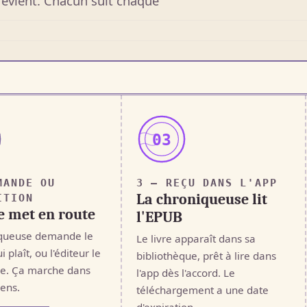
revient. Chacun suit chaque
03
MANDE OU
3 — REÇU DANS L'APP
La chroniqueuse lit
ITION
e met en route
l'EPUB
iqueuse demande le
Le livre apparaît dans sa
ui plaît, ou l'éditeur le
bibliothèque, prêt à lire dans
se. Ça marche dans
l'app dès l'accord. Le
sens.
téléchargement a une date